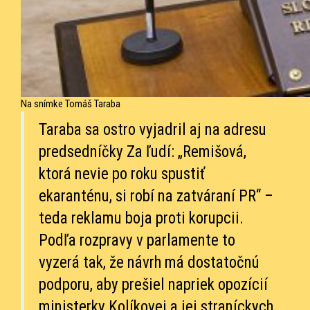
Na snímke Tomáš Taraba
Taraba sa ostro vyjadril aj na adresu
predsedníčky Za ľudí: „Remišová,
ktorá nevie po roku spustiť
ekaranténu, si robí na zatváraní PR“ –
teda reklamu boja proti korupcii.
Podľa rozpravy v parlamente to
vyzerá tak, že návrh má dostatočnú
podporu, aby prešiel napriek opozícií
ministerky Kolíkovej a jej straníckych