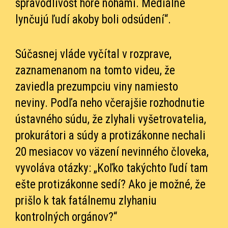
spravodlivosť hore nohami. Mediálne
lynčujú ľudí akoby boli odsúdení“.
Súčasnej vláde vyčítal v rozprave,
zaznamenanom na tomto videu, že
zaviedla prezumpciu viny namiesto
neviny. Podľa neho včerajšie rozhodnutie
ústavného súdu, že zlyhali vyšetrovatelia,
prokurátori a súdy a protizákonne nechali
20 mesiacov vo väzení nevinného človeka,
vyvoláva otázky: „Koľko takýchto ľudí tam
ešte protizákonne sedí? Ako je možné, že
prišlo k tak fatálnemu zlyhaniu
kontrolných orgánov?“