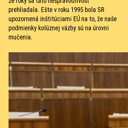
že roky sa táto nespravodlivosť
prehliadala. Ešte v roku 1995 bola SR
upozornená inštitúciami EÚ na to, že naše
podmienky kolúznej väzby sú na úrovni
mučenia.