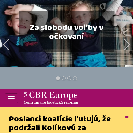
prev
Venujte CBR 2%
Vašich daní
1
2
3
4
Centrum pre bioetickú
reformu
Poslanci koalície ľutujú, že
podržali Kolíkovú za