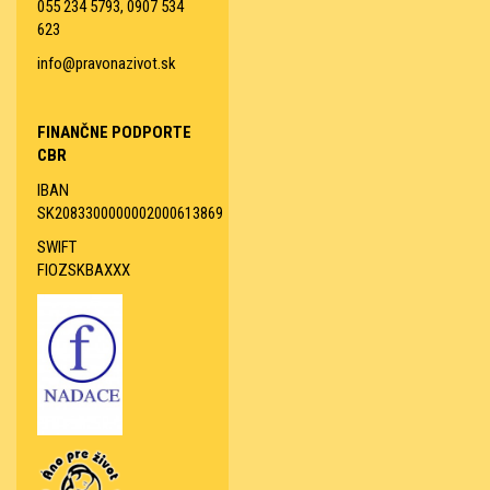
055 234 5793, 0907 534
623
info@pravonazivot.sk
FINANČNE PODPORTE
CBR
IBAN
SK2083300000002000613869
SWIFT
FIOZSKBAXXX