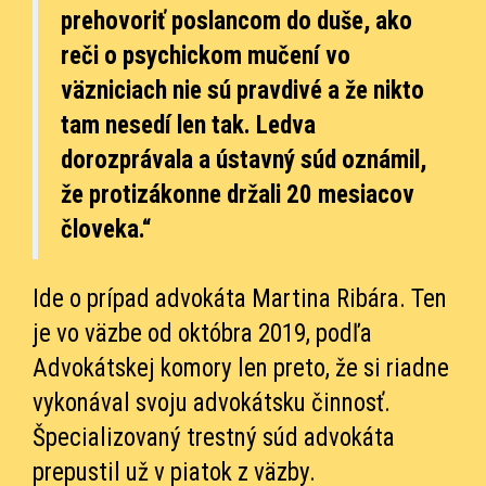
prehovoriť poslancom do duše, ako
reči o psychickom mučení vo
väzniciach nie sú pravdivé a že nikto
tam nesedí len tak. Ledva
dorozprávala a ústavný súd oznámil,
že protizákonne držali 20 mesiacov
človeka.“
Ide o prípad advokáta Martina Ribára. Ten
je vo väzbe od októbra 2019, podľa
Advokátskej komory len preto, že si riadne
vykonával svoju advokátsku činnosť.
Špecializovaný trestný súd advokáta
prepustil už v piatok z väzby.