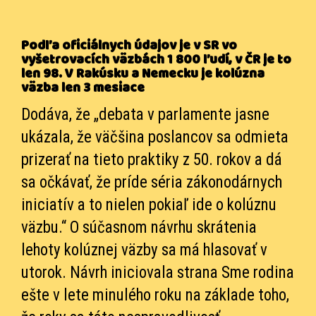
Podľa oficiálnych údajov je v SR vo
vyšetrovacích väzbách 1 800 ľudí, v ČR je to
len 98. V Rakúsku a Nemecku je kolúzna
väzba len 3 mesiace
Dodáva, že „debata v parlamente jasne
ukázala, že väčšina poslancov sa odmieta
prizerať na tieto praktiky z 50. rokov a dá
sa očkávať, že príde séria zákonodárnych
iniciatív a to nielen pokiaľ ide o kolúznu
väzbu.“ O súčasnom návrhu skrátenia
lehoty kolúznej väzby sa má hlasovať v
utorok. Návrh iniciovala strana Sme rodina
ešte v lete minulého roku na základe toho,