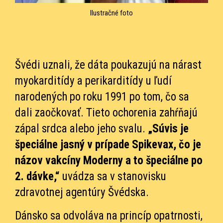
Ilustračné foto
Švédi uznali, že dáta poukazujú na nárast
myokarditídy a perikarditídy u ľudí
narodených po roku 1991 po tom, čo sa
dali zaočkovať. Tieto ochorenia zahŕňajú
zápal srdca alebo jeho svalu.
„Súvis je
špeciálne jasný v prípade Spikevax, čo je
názov vakcíny Moderny a to špeciálne po
2. dávke,“
uvádza sa v stanovisku
zdravotnej agentúry Švédska.
Dánsko sa odvoláva na princíp opatrnosti,