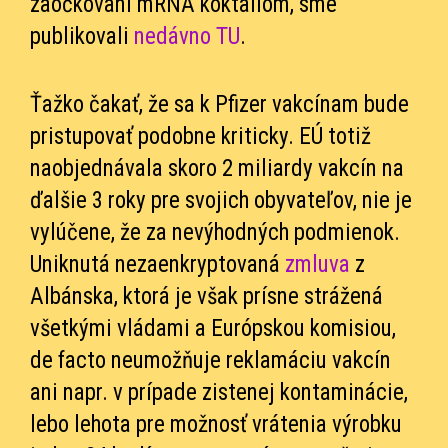
zaočkovaní mRNA koktailom, sme
publikovali
nedávno TU
.
Ťažko čakať, že sa k Pfizer vakcínam bude
pristupovať podobne kriticky. EÚ totiž
naobjednávala skoro 2 miliardy vakcín na
ďalšie 3 roky pre svojich obyvateľov, nie je
vylúčene, že za nevýhodných podmienok.
Uniknutá nezaenkryptovaná
zmluva
z
Albánska, ktorá je však prísne strážená
všetkými vládami a Európskou komisiou,
de facto neumožňuje reklamáciu vakcín
ani napr. v prípade zistenej kontaminácie,
lebo lehota pre možnosť vrátenia výrobku