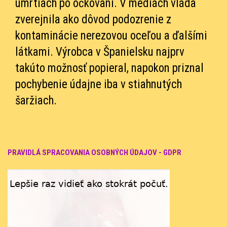
úmrtiach po očkovaní. V médiách vláda
zverejnila ako dôvod podozrenie z
kontaminácie nerezovou oceľou a ďalšími
látkami. Výrobca v Španielsku najprv
takúto možnosť popieral, napokon priznal
pochybenie údajne iba v stiahnutých
šaržiach.
PRAVIDLÁ SPRACOVANIA OSOBNÝCH ÚDAJOV - GDPR