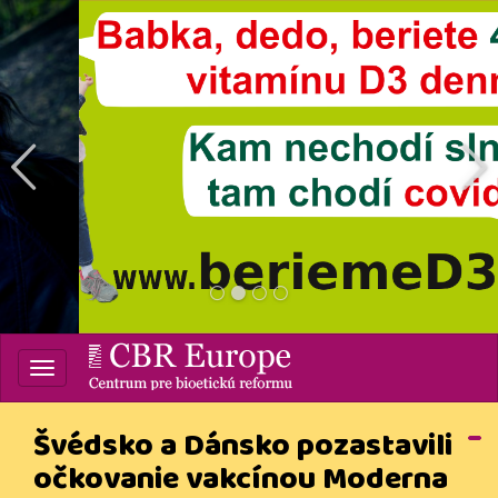
prev
Venujte CBR 2%
Vašich daní
1
2
3
4
Centrum pre bioetickú
reformu
Švédsko a Dánsko pozastavili
očkovanie vakcínou Moderna