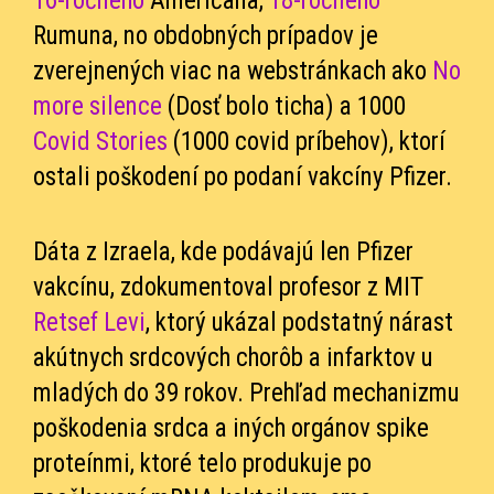
16-ročného
Američana,
18-ročného
Rumuna, no obdobných prípadov je
zverejnených viac na webstránkach ako
No
more silence
(Dosť bolo ticha) a 1000
Covid Stories
(1000 covid príbehov), ktorí
ostali poškodení po podaní vakcíny Pfizer.
Dáta z Izraela, kde podávajú len Pfizer
vakcínu, zdokumentoval profesor z MIT
Retsef Levi
, ktorý ukázal podstatný nárast
akútnych srdcových chorôb a infarktov u
mladých do 39 rokov. Prehľad mechanizmu
poškodenia srdca a iných orgánov spike
proteínmi, ktoré telo produkuje po