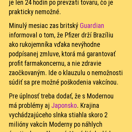
je len 24 hodín po prevzatí tovaru, čo je
prakticky nemožné.
Minulý mesiac zas britský
Guardian
informoval o tom, že Pfizer drží Brazíliu
ako rukojemníka vďaka nevýhodne
podpísanej zmluve, ktorá má garantovať
profit farmakoncernu, a nie zdravie
zaočkovaným. Ide o klauzulu o nemožnosti
súdiť sa pre možné poškodenia vakcínou.
Pre úplnosť treba dodať, že s Modernou
má problémy aj
Japonsko
. Krajina
vychádzajúceho slnka stiahla skoro 2
milióny vakcín Moderny po náhlych