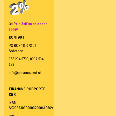
📧
Prihlásiť sa na odber
správ
KONTAKT
PO BOX 18, 073 01
Sobrance
055 234 5793, 0907 534
623
info@pravonazivot.sk
FINANČNE PODPORTE
CBR
IBAN
SK2083300000002000613869