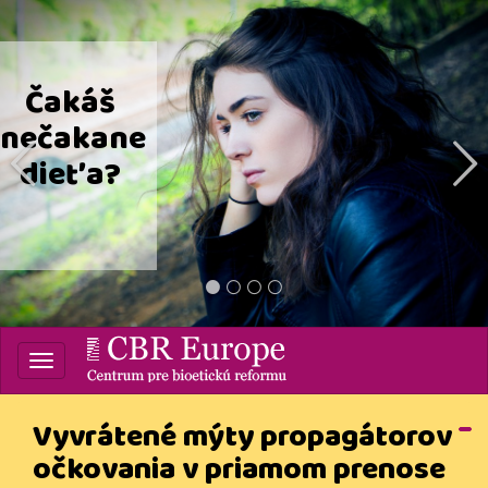
prev
Čakáš
nečakane
dieťa?
1
2
3
4
Centrum pre bioetickú
reformu
Vyvrátené mýty propagátorov
očkovania v priamom prenose