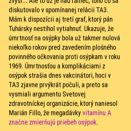
zvýši... Ale to už je nad rámec, toho čo sa
diskutovalo v spomínanej relácii TA3.
Mám k dispozícii aj tretí graf, ktorý pán
Tuhársky nestihol vytiahnuť. Ukazuje, že
úmrtnosť na osýpky bola už takmer nulová
niekoľko rokov pred zavedením plošného
povinného očkovania proti osýpkam v roku
1969. Úmrtnosťou a komplikáciami z
osýpok strašia dnes vakcinátori, hoci v
TA3 zjavne prvýkrát počuli, a preto sa
vysmiali argumentu Svetovej
zdravotníckej organizácie, ktorý naniesol
Marián Fillo, že megadávky
vitamínu A
značne zmierňujú priebeh osýpok
.