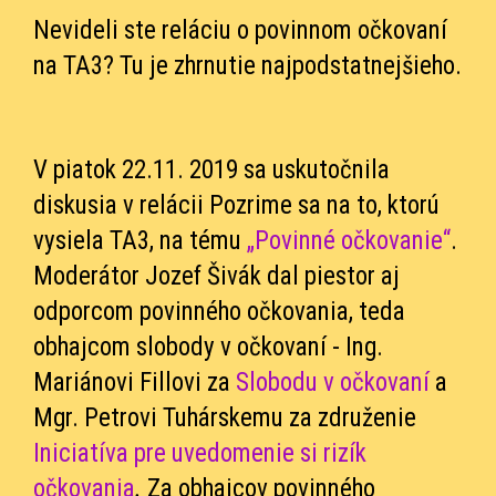
Nevideli ste reláciu o povinnom očkovaní
na TA3? Tu je zhrnutie najpodstatnejšieho.
V piatok 22.11. 2019 sa uskutočnila
diskusia v relácii Pozrime sa na to, ktorú
vysiela TA3, na tému
„Povinné očkovanie“
.
Moderátor Jozef Šivák dal piestor aj
odporcom povinného očkovania, teda
obhajcom slobody v očkovaní - Ing.
Mariánovi Fillovi za
Slobodu v očkovaní
a
Mgr. Petrovi Tuhárskemu za združenie
Iniciatíva pre uvedomenie si rizík
očkovania
.
Za obhajcov povinného