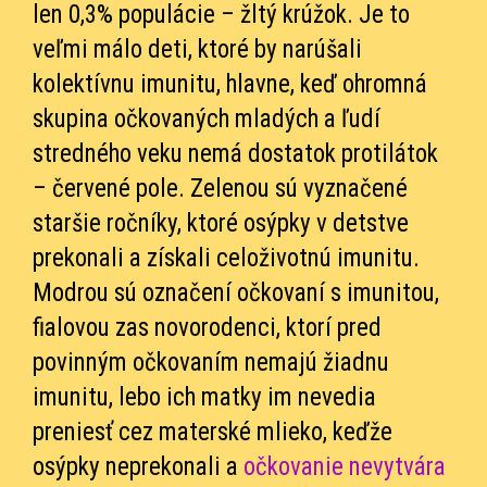
len 0,3% populácie – žltý krúžok. Je to
veľmi málo deti, ktoré by narúšali
kolektívnu imunitu, hlavne, keď ohromná
skupina očkovaných mladých a ľudí
stredného veku nemá dostatok protilátok
– červené pole. Zelenou sú vyznačené
staršie ročníky, ktoré osýpky v detstve
prekonali a získali celoživotnú imunitu.
Modrou sú označení očkovaní s imunitou,
fialovou zas novorodenci, ktorí pred
povinným očkovaním nemajú žiadnu
imunitu, lebo ich matky im nevedia
preniesť cez materské mlieko, keďže
osýpky neprekonali a
očkovanie nevytvára