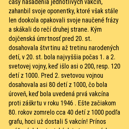
časy nasadenia jednotlivých vakcín,
zahanbil svoje oponentky, ktoré však stále
len dookola opakovali svoje naučené frázy
a skákali do rečí druhej strane. Kým
dojčenská úmrtnosť pred 20. st.
dosahovala štvrtinu až tretinu narodených
detí, v 20. st. bola najvyššia počas 1. a 2.
svetovej vojny, keď išlo asi o 200, resp. 120
detí z 1000. Pred 2. svetovou vojnou
dosahovala asi 80 detí z 1000, čo bola
úroveň, keď bola uvedená prvá vakcína
proti záškrtu v roku 1946 . Ešte začiakom
80. rokov zomrelo cca 40 detí z 1000 podľa
grafu, hoci už dostali 5 vakcín! Prínos