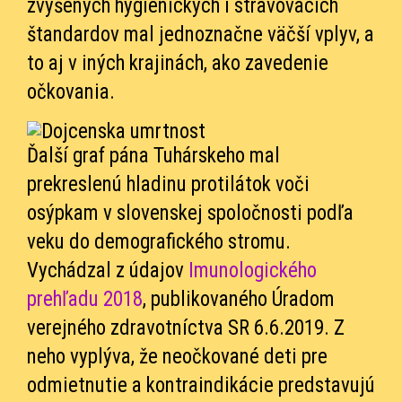
zvýšených hygienických i stravovacích
štandardov mal jednoznačne väčší vplyv, a
to aj v iných krajinách, ako zavedenie
očkovania.
Ďalší graf pána Tuhárskeho mal
prekreslenú hladinu protilátok voči
osýpkam v slovenskej spoločnosti podľa
veku do demografického stromu.
Vychádzal z údajov
Imunologického
prehľadu 2018
, publikovaného Úradom
verejného zdravotníctva SR 6.6.2019. Z
neho vyplýva, že neočkované deti pre
odmietnutie a kontraindikácie predstavujú