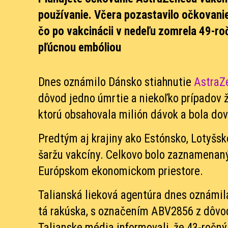
používanie. Včera pozastavilo očkovan
čo po vakcinácii v nedeľu zomrela 49-ro
pľúcnou embóliou
Dnes oznámilo Dánsko stiahnutie
AstraZ
dôvod jedno úmrtie a niekoľko prípadov ž
ktorú obsahovala milión dávok a bola dov
Predtým aj krajiny ako Estónsko, Lotyšsk
šaržu vakcíny. Celkovo bolo zaznamenan
Európskom ekonomickom priestore.
Talianská lieková agentúra dnes oznámila
tá rakúska, s označením ABV2856 z dôvod
Talianske média informovali, že 43-ročný 