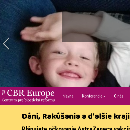
prev
hlavna
Konferencie
O nás
Centrum pre bioetickú
reformu
Dáni, Rakúšania a ďalšie kra
Plánujete očkovanie AstraZeneca vakcíno