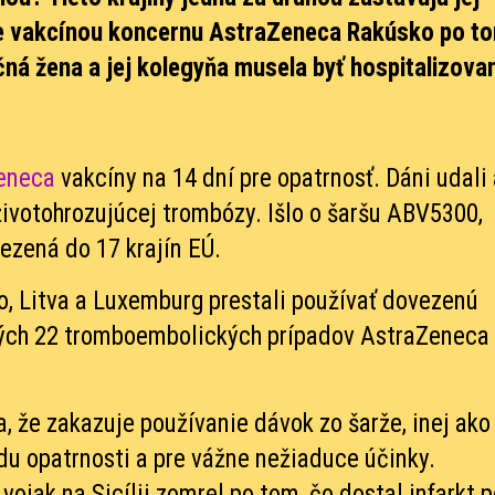
ie vakcínou koncernu AstraZeneca Rakúsko po t
čná žena a jej kolegyňa musela byť hospitalizova
eneca
vakcíny na 14 dní pre opatrnosť. Dáni udali
ivotohrozujúcej trombózy. Išlo o šaršu ABV5300,
ezená do 17 krajín EÚ.
o, Litva a Luxemburg prestali používať dovezenú
ých 22 tromboembolických prípadov AstraZeneca
, že zakazuje používanie dávok zo šarže, inej ako 
u opatrnosti a pre vážne nežiaduce účinky.
vojak na Sicílii zomrel po tom, čo dostal infarkt 