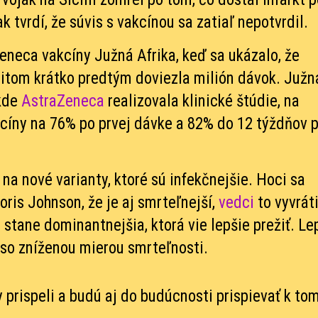
tvrdí, že súvis s vakcínou sa zatiaľ nepotvrdil.
Zeneca vakcíny Južná Afrika, keď sa ukázalo, že
ritom krátko predtým doviezla milión dávok. Južn
 kde
AstraZeneca
realizovala klinické štúdie, na
kcíny na 76% po prvej dávke a 82% do 12 týždňov 
 na nové varianty, ktoré sú infekčnejšie. Hoci sa
oris Johnson, že je aj smrteľnejší,
vedci
to vyvráti
a stane dominantnejšia, ktorá vie lepšie prežiť. Le
e so zníženou mierou smrteľnosti.
prispeli a budú aj do budúcnosti prispievať k tom