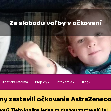
Za slobodu voľby v očkovaní
1
2
3
4
Bioetická reforma
Projekty
InfoZdroje
Blog
jiny zastavili očkovanie AstraZenec
u? Tieto krajiny jedna za druhou zastavujú jej