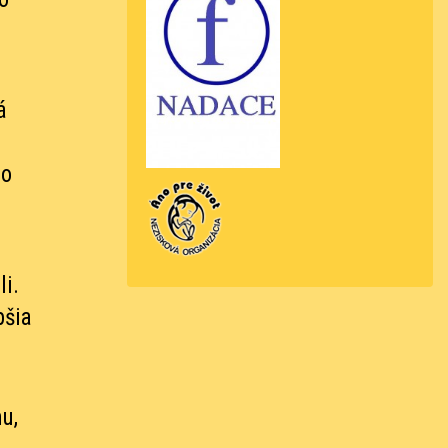
á
po
li.
pšia
u,