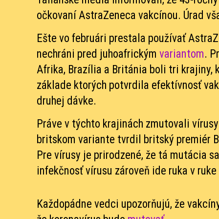
očkovaní AstraZeneca vakcínou. Úrad však 
Ešte vo februári prestala používať Astra
nechráni pred juhoafrickým
variantom
. P
Afrika, Brazília a Británia boli tri krajiny,
základe ktorých potvrdila efektívnosť va
druhej dávke.
Práve v týchto krajinách zmutovali vírusy
britskom variante tvrdil britský premiér B
Pre vírusy je prirodzené, že tá mutácia s
infekčnosť vírusu zároveň ide ruka v ruk
Každopádne vedci upozorňujú, že vakcíny 